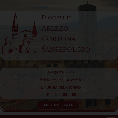
Skip
to
Diocesi di
content
Arezzo
Cortona
Sansepolcro
8 Agosto 2026
San Domenico, sacerdote
LITURGIA DEL GIORNO
AREA RISERVATA