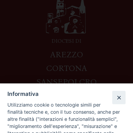
DIOCESI DI
AREZZO
CORTONA
SANSEPOLCRO
Informativa
Utilizziamo cookie o tecnologie simili per
Contatti
finalità tecniche e, con il tuo consenso, anche per
altre finalità ("interazioni e funzionalità semplici",
Piazza del Duomo,1 - 52100 Arezzo
"miglioramento dell'esperienza", "misurazione" e
segreteria@diocesi.arezzo.it