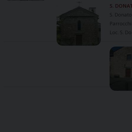
S. DONA
S. Donato
Parrocch
Loc. S. D