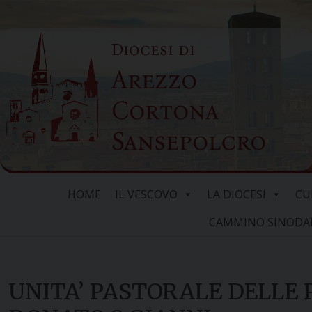
Skip
to
Diocesi di
content
Arezzo
Cortona
Sansepolcro
HOME
IL VESCOVO
LA DIOCESI
CU
CAMMINO SINODALE
UNITA’ PASTORALE DELLE