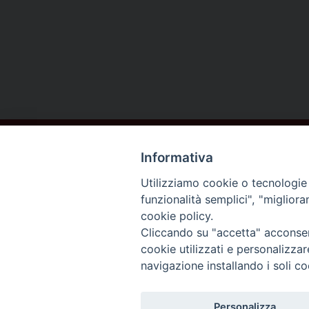
Informativa
Utilizziamo cookie o tecnologie s
funzionalità semplici", "miglior
cookie policy.
DIOCESI DI
Cliccando su "accetta" acconsent
AREZZO
cookie utilizzati e personalizza
navigazione installando i soli co
CORTONA
Personalizza