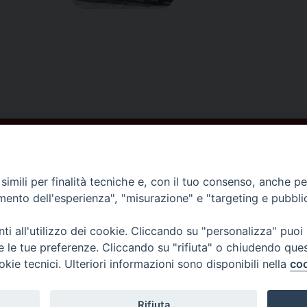
ISCRIVITI ALLA NEWSLETTER
imili per finalità tecniche e, con il tuo consenso, anche per 
amento dell'esperienza", "misurazione" e "targeting e pubbli
Contatti
i all'utilizzo dei cookie. Cliccando su "personalizza" puoi
re le tue preferenze. Cliccando su "rifiuta" o chiudendo que
Piazza del Duomo,1 - 52100 Arezzo
okie tecnici. Ulteriori informazioni sono disponibili nella
coo
segreteria@diocesi.arezzo.it
Informativa privacy
Rifiuta