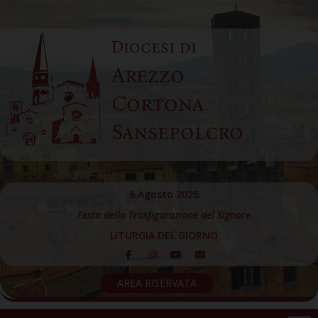
Skip
to
Diocesi di
content
Arezzo
Cortona
Sansepolcro
6 Agosto 2026
Festa della Trasfigurazione del Signore
LITURGIA DEL GIORNO
AREA RISERVATA