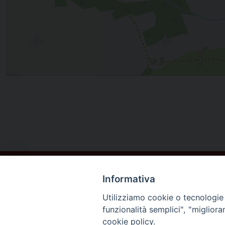
Informativa
Utilizziamo cookie o tecnologie s
funzionalità semplici", "miglior
cookie policy.
DIOCESI DI