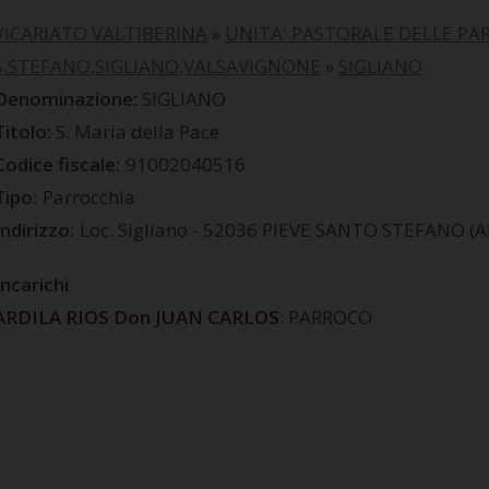
VICARIATO VALTIBERINA
»
UNITA' PASTORALE DELLE P
S.STEFANO,SIGLIANO,VALSAVIGNONE
»
SIGLIANO
SIGLIANO
S. Maria della Pace
Codice fiscale:
91002040516
Tipo:
Parrocchia
Indirizzo:
Loc. Sigliano - 52036 PIEVE SANTO STEFANO (A
Incarichi
ARDILA RIOS Don JUAN CARLOS
: PARROCO