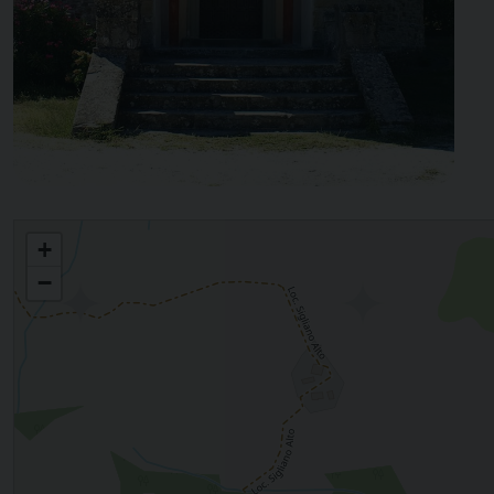
SIGLIANO
+
−