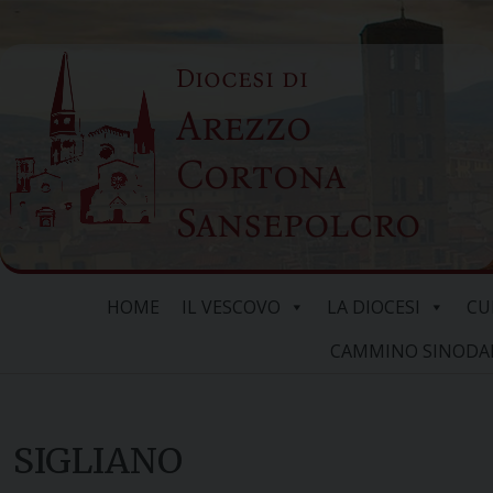
Skip
to
Diocesi di
content
Arezzo
Cortona
Sansepolcro
HOME
IL VESCOVO
LA DIOCESI
CU
CAMMINO SINODALE
SIGLIANO