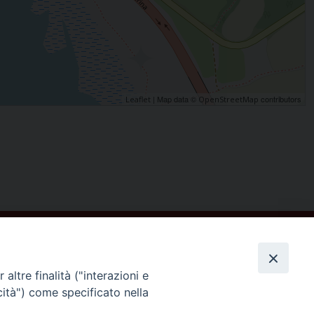
| Map data ©
contributors
Leaflet
OpenStreetMap
altre finalità ("interazioni e
cità") come specificato nella