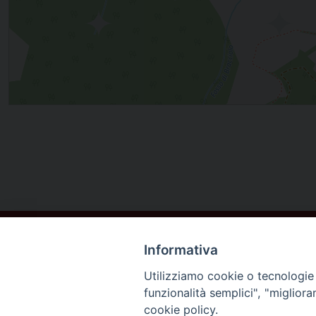
Informativa
Utilizziamo cookie o tecnologie s
funzionalità semplici", "miglior
cookie policy.
DIOCESI DI