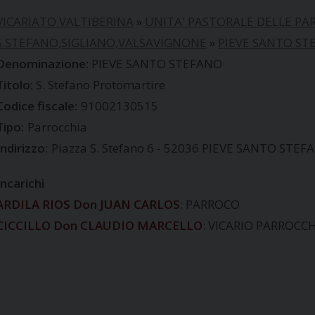
VICARIATO VALTIBERINA
»
UNITA' PASTORALE DELLE P
S.STEFANO,SIGLIANO,VALSAVIGNONE
»
PIEVE SANTO ST
PIEVE SANTO STEFANO
S. Stefano Protomartire
Codice fiscale:
91002130515
Tipo:
Parrocchia
Indirizzo:
Piazza S. Stefano 6 - 52036 PIEVE SANTO STEF
Incarichi
ARDILA RIOS Don JUAN CARLOS
: PARROCO
CICCILLO Don CLAUDIO MARCELLO
: VICARIO PARROCC