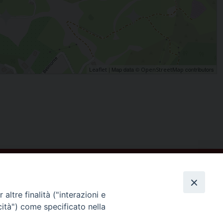
| Map data ©
contributors
Leaflet
OpenStreetMap
altre finalità ("interazioni e
cità") come specificato nella