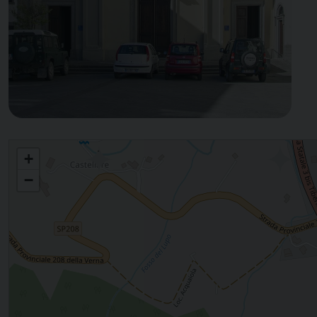
PIEVE SANTO STEFANO
+
−