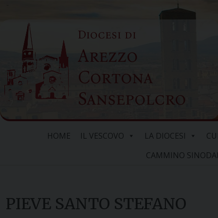
Skip
to
Diocesi di
content
Arezzo
Cortona
Sansepolcro
HOME
IL VESCOVO
LA DIOCESI
CU
CAMMINO SINODALE
PIEVE SANTO STEFANO