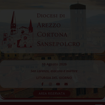
Skip
to
Diocesi di
content
Arezzo
Cortona
Sansepolcro
10 Agosto 2026
San Lorenzo, diacono e martire
LITURGIA DEL GIORNO
AREA RISERVATA