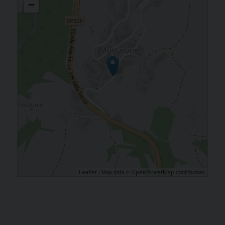
−
| Map data ©
contributors
Leaflet
OpenStreetMap