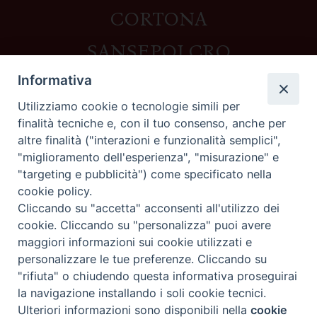
CORTONA
SANSEPOLCRO
Informativa
Utilizziamo cookie o tecnologie simili per
Contatti
finalità tecniche e, con il tuo consenso, anche per
altre finalità ("interazioni e funzionalità semplici",
Piazza del Duomo,1 - 52100 Arezzo
"miglioramento dell'esperienza", "misurazione" e
segreteria@diocesi.arezzo.it
"targeting e pubblicità") come specificato nella
Informativa privacy
cookie policy.
Cliccando su "accetta" acconsenti all'utilizzo dei
cookie. Cliccando su "personalizza" puoi avere
maggiori informazioni sui cookie utilizzati e
Seguici su
personalizzare le tue preferenze. Cliccando su
"rifiuta" o chiudendo questa informativa proseguirai
la navigazione installando i soli cookie tecnici.
Preferenze Cookie
Ulteriori informazioni sono disponibili nella
cookie