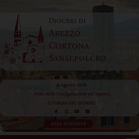
Skip
to
Diocesi di
content
Arezzo
Cortona
Sansepolcro
6 Agosto 2026
Festa della Trasfigurazione del Signore
LITURGIA DEL GIORNO
AREA RISERVATA