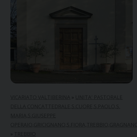
VICARIATO VALTIBERINA
»
UNITA' PASTORALE
DELLA CONCATTEDRALE,S.CUORE,S.PAOLO,S.
MARIA,S.GIUSEPPE
OPERAIO,GRICIGNANO,S.FIORA,TREBBIO,GRAGNAN
»
TREBBIO