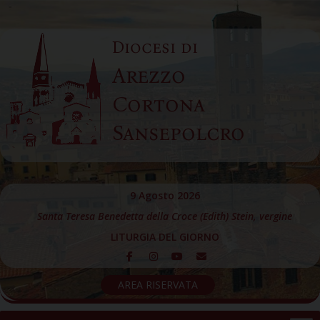
Skip
to
Diocesi di
content
Arezzo
Cortona
Sansepolcro
9 Agosto 2026
Santa Teresa Benedetta della Croce (Edith) Stein, vergine
LITURGIA DEL GIORNO
AREA RISERVATA