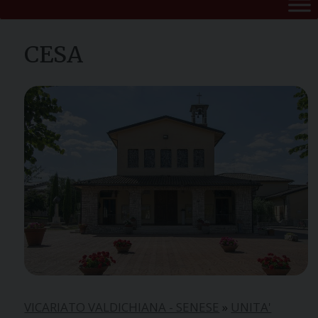
CESA
VICARIATO VALDICHIANA - SENESE
»
UNITA'