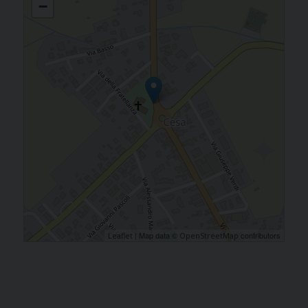
−
| Map data ©
contributors
Leaflet
OpenStreetMap