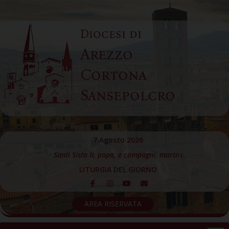
Skip
to
Diocesi di
content
Arezzo
Cortona
Sansepolcro
7 Agosto 2026
Santi Sisto II, papa, e compagni, martiri
LITURGIA DEL GIORNO
AREA RISERVATA