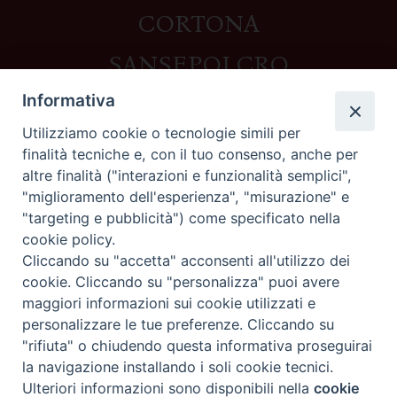
CORTONA
SANSEPOLCRO
Informativa
Utilizziamo cookie o tecnologie simili per
Contatti
finalità tecniche e, con il tuo consenso, anche per
altre finalità ("interazioni e funzionalità semplici",
Piazza del Duomo,1 - 52100 Arezzo
"miglioramento dell'esperienza", "misurazione" e
segreteria@diocesi.arezzo.it
"targeting e pubblicità") come specificato nella
Informativa privacy
cookie policy.
Cliccando su "accetta" acconsenti all'utilizzo dei
cookie. Cliccando su "personalizza" puoi avere
maggiori informazioni sui cookie utilizzati e
Seguici su
personalizzare le tue preferenze. Cliccando su
"rifiuta" o chiudendo questa informativa proseguirai
la navigazione installando i soli cookie tecnici.
Preferenze Cookie
Ulteriori informazioni sono disponibili nella
cookie