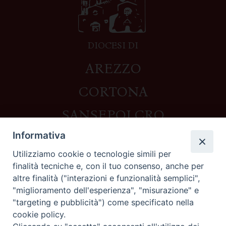
DIOCESI DI
AREZZO
CORTONA
SANSEPOLCRO
Informativa
Utilizziamo cookie o tecnologie simili per
Contatti
finalità tecniche e, con il tuo consenso, anche per
altre finalità ("interazioni e funzionalità semplici",
Piazza del Duomo,1 - 52100 Arezzo
"miglioramento dell'esperienza", "misurazione" e
segreteria@diocesi.arezzo.it
"targeting e pubblicità") come specificato nella
Informativa privacy
cookie policy.