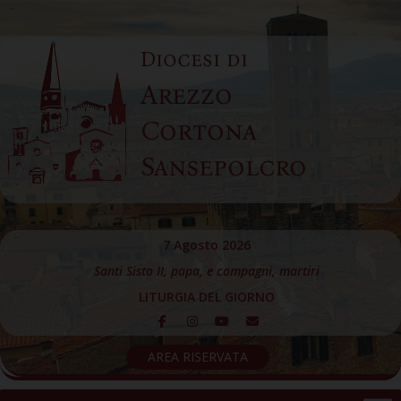
Skip
to
Diocesi di
content
Arezzo
Cortona
Sansepolcro
7 Agosto 2026
Santi Sisto II, papa, e compagni, martiri
LITURGIA DEL GIORNO
AREA RISERVATA