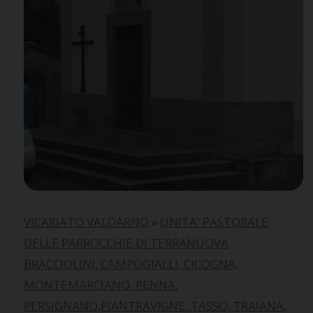
VICARIATO VALDARNO
»
UNITA' PASTORALE
DELLE PARROCCHIE DI TERRANUOVA
BRACCIOLINI, CAMPOGIALLI, CICOGNA,
MONTEMARCIANO, PENNA,
PERSIGNANO,PIANTRAVIGNE, TASSO, TRAIANA,