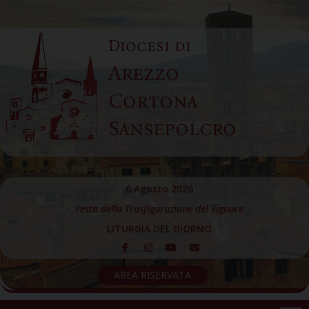
Skip
to
Diocesi di
content
Arezzo
Cortona
Sansepolcro
6 Agosto 2026
Festa della Trasfigurazione del Signore
LITURGIA DEL GIORNO
AREA RISERVATA