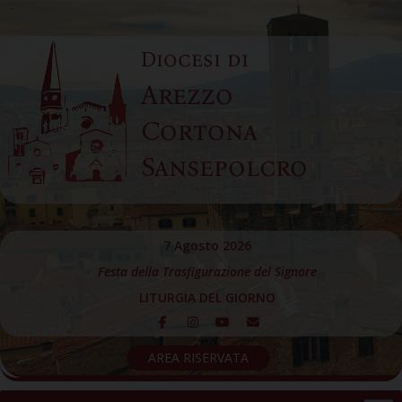
Skip
to
Diocesi di
content
Arezzo
Cortona
Sansepolcro
7 Agosto 2026
Festa della Trasfigurazione del Signore
LITURGIA DEL GIORNO
AREA RISERVATA