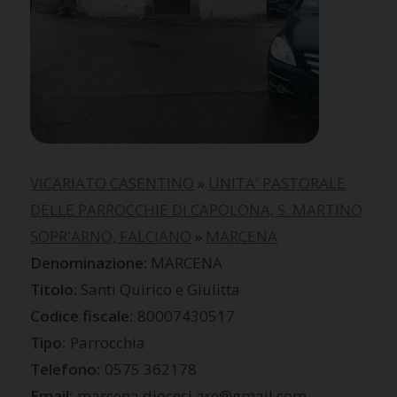
VICARIATO CASENTINO
»
UNITA' PASTORALE
DELLE PARROCCHIE DI CAPOLONA, S. MARTINO
SOPR'ARNO, FALCIANO
»
MARCENA
MARCENA
Santi Quirico e Giulitta
Codice fiscale:
80007430517
Tipo:
Parrocchia
Telefono:
0575 362178
Email:
marcena.diocesi.are@gmail.com