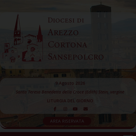
Skip
to
Diocesi di
content
Arezzo
Cortona
Sansepolcro
9 Agosto 2026
Santa Teresa Benedetta della Croce (Edith) Stein, vergine
LITURGIA DEL GIORNO
AREA RISERVATA