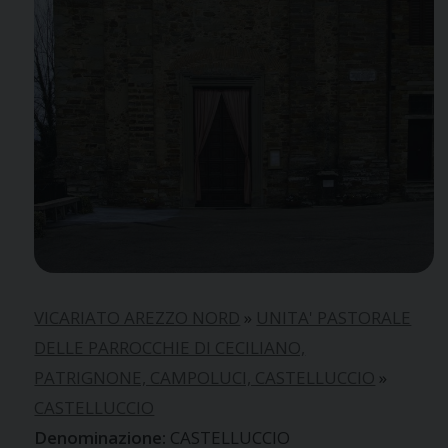
VICARIATO AREZZO NORD
»
UNITA' PASTORALE
DELLE PARROCCHIE DI CECILIANO,
PATRIGNONE, CAMPOLUCI, CASTELLUCCIO
»
CASTELLUCCIO
CASTELLUCCIO