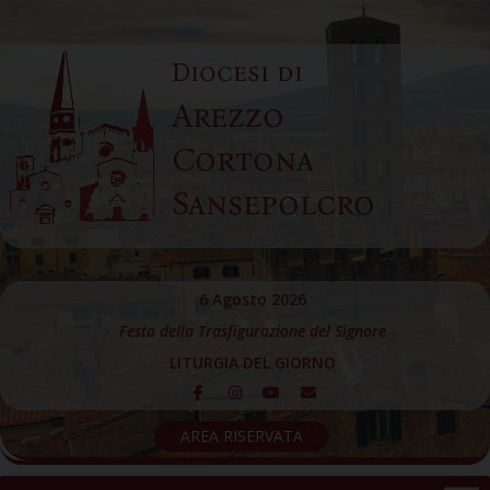
Skip
to
Diocesi di
content
Arezzo
Cortona
Sansepolcro
6 Agosto 2026
Festa della Trasfigurazione del Signore
LITURGIA DEL GIORNO
AREA RISERVATA