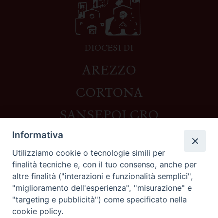
DIOCESI DI
AREZZO
CORTONA
SANSEPOLCRO
Informativa
Utilizziamo cookie o tecnologie simili per
Contatti
finalità tecniche e, con il tuo consenso, anche per
altre finalità ("interazioni e funzionalità semplici",
Piazza del Duomo,1 - 52100 Arezzo
"miglioramento dell'esperienza", "misurazione" e
segreteria@diocesi.arezzo.it
"targeting e pubblicità") come specificato nella
Informativa privacy
cookie policy.