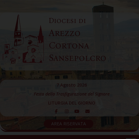
Skip
to
Diocesi di
content
Arezzo
Cortona
Sansepolcro
7 Agosto 2026
Festa della Trasfigurazione del Signore
LITURGIA DEL GIORNO
AREA RISERVATA