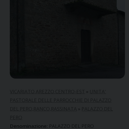
VICARIATO AREZZO CENTRO-EST
»
UNITA'
PASTORALE DELLE PARROCCHIE DI PALAZZO
DEL PERO,RANCO,RASSINATA
»
PALAZZO DEL
PERO
PALAZZO DEL PERO