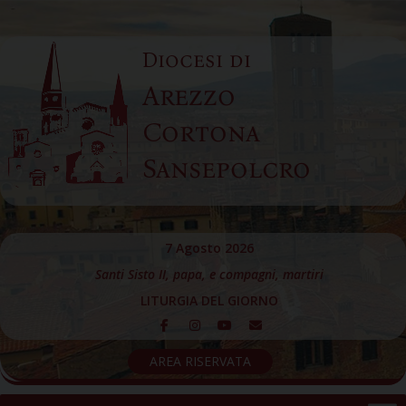
Skip
to
Diocesi di
content
Arezzo
Cortona
Sansepolcro
7 Agosto 2026
Santi Sisto II, papa, e compagni, martiri
LITURGIA DEL GIORNO
AREA RISERVATA