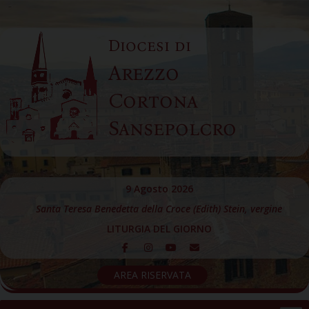
Skip
to
Diocesi di
content
Arezzo
Cortona
Sansepolcro
9 Agosto 2026
Santa Teresa Benedetta della Croce (Edith) Stein, vergine
LITURGIA DEL GIORNO
AREA RISERVATA