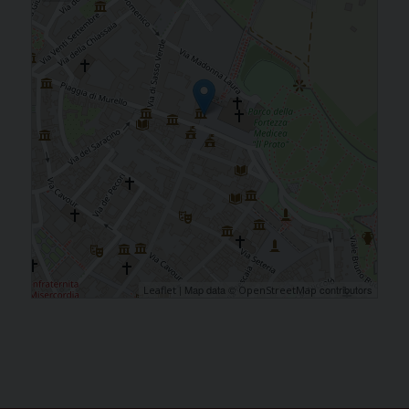
| Map data ©
contributors
Leaflet
OpenStreetMap