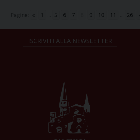
Pagine:
«
1
...
5
6
7
8
9
10
11
...
26
ISCRIVITI ALLA NEWSLETTER