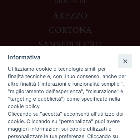
DIOCESI DI
AREZZO
CORTONA
SANSEPOLCRO
Informativa
Utilizziamo cookie o tecnologie simili per
Contatti
finalità tecniche e, con il tuo consenso, anche per
altre finalità ("interazioni e funzionalità semplici",
Piazza del Duomo,1 - 52100 Arezzo
"miglioramento dell'esperienza", "misurazione" e
segreteria@diocesi.arezzo.it
"targeting e pubblicità") come specificato nella
Informativa privacy
cookie policy.
Cliccando su "accetta" acconsenti all'utilizzo dei
cookie. Cliccando su "personalizza" puoi avere
maggiori informazioni sui cookie utilizzati e
Seguici su
personalizzare le tue preferenze. Cliccando su