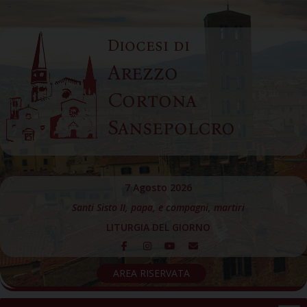
Skip
to
Diocesi di
content
Arezzo
Cortona
Sansepolcro
7 Agosto 2026
Santi Sisto II, papa, e compagni, martiri
LITURGIA DEL GIORNO
AREA RISERVATA