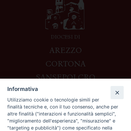
DIOCESI DI
AREZZO
CORTONA
SANSEPOLCRO
Informativa
Utilizziamo cookie o tecnologie simili per
Contatti
finalità tecniche e, con il tuo consenso, anche per
altre finalità ("interazioni e funzionalità semplici",
Piazza del Duomo,1 - 52100 Arezzo
"miglioramento dell'esperienza", "misurazione" e
segreteria@diocesi.arezzo.it
"targeting e pubblicità") come specificato nella