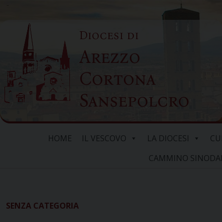
Skip
to
Diocesi di
content
Arezzo
Cortona
Sansepolcro
HOME
IL VESCOVO
LA DIOCESI
CU
CAMMINO SINODALE
SENZA CATEGORIA