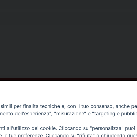
ISCRIVITI ALLA NEWSLETTER
imili per finalità tecniche e, con il tuo consenso, anche per 
amento dell'esperienza", "misurazione" e "targeting e pubbli
Contatti
i all'utilizzo dei cookie. Cliccando su "personalizza" puoi
re le tue preferenze. Cliccando su "rifiuta" o chiudendo que