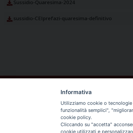
Sussidio-Quaresima-2024
sussidio-CEIprefazi-quaresima-definitivo
Informativa
Utilizziamo cookie o tecnologie s
funzionalità semplici", "miglior
cookie policy.
DIOCESI DI
Cliccando su "accetta" acconsent
AREZZO
cookie utilizzati e personalizza