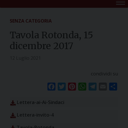
SENZA CATEGORIA
Tavola Rotonda, 15
dicembre 2017
12 Luglio 2021
condividi su
Facebook
Twitter
Pinterest
WhatsApp
Telegram
Email
Condi
Lettera-ai-Ai-Sindaci
Lettera-invito-4
Tavola-Rotonda