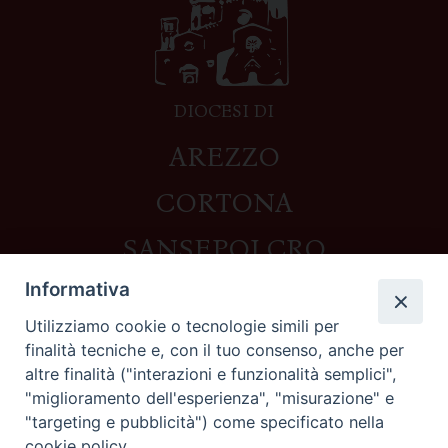
DIOCESI DI
AREZZO
CORTONA
SANSEPOLCRO
Informativa
Utilizziamo cookie o tecnologie simili per
Contatti
finalità tecniche e, con il tuo consenso, anche per
altre finalità ("interazioni e funzionalità semplici",
Piazza del Duomo,1 - 52100 Arezzo
"miglioramento dell'esperienza", "misurazione" e
segreteria@diocesi.arezzo.it
"targeting e pubblicità") come specificato nella
Informativa privacy
cookie policy.