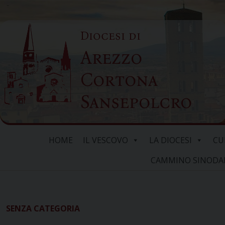
Skip
to
Diocesi di
content
Arezzo
Cortona
Sansepolcro
HOME
IL VESCOVO
LA DIOCESI
CU
CAMMINO SINODALE
SENZA CATEGORIA