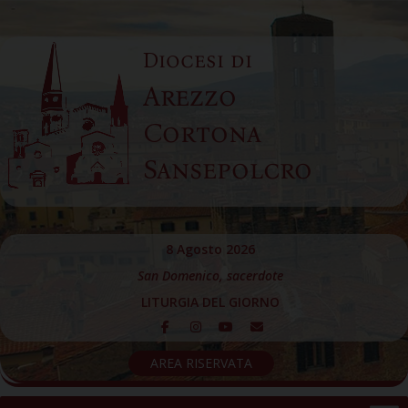
Skip
to
Diocesi di
content
Arezzo
Cortona
Sansepolcro
8 Agosto 2026
San Domenico, sacerdote
LITURGIA DEL GIORNO
AREA RISERVATA