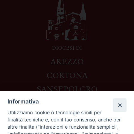
DIOCESI DI
AREZZO
CORTONA
SANSEPOLCRO
Informativa
Utilizziamo cookie o tecnologie simili per
Contatti
finalità tecniche e, con il tuo consenso, anche per
altre finalità ("interazioni e funzionalità semplici",
Piazza del Duomo,1 - 52100 Arezzo