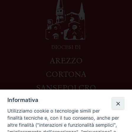
DIOCESI DI
AREZZO
CORTONA
SANSEPOLCRO
Informativa
Utilizziamo cookie o tecnologie simili per
Contatti
finalità tecniche e, con il tuo consenso, anche per
altre finalità ("interazioni e funzionalità semplici",
Piazza del Duomo,1 - 52100 Arezzo