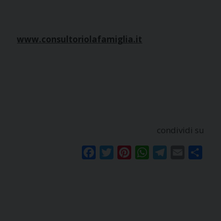
www.consultoriolafamiglia.it
condividi su
Facebook
Twitter
Pinterest
WhatsApp
Telegram
Email
Condi