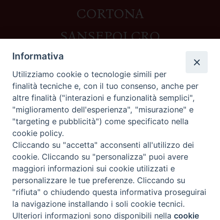
CORTONA
SANSEPOLCRO
Informativa
Utilizziamo cookie o tecnologie simili per
Contatti
finalità tecniche e, con il tuo consenso, anche per
altre finalità ("interazioni e funzionalità semplici",
Piazza del Duomo,1 - 52100 Arezzo
"miglioramento dell'esperienza", "misurazione" e
segreteria@diocesi.arezzo.it
"targeting e pubblicità") come specificato nella
Informativa privacy
cookie policy.
Cliccando su "accetta" acconsenti all'utilizzo dei
cookie. Cliccando su "personalizza" puoi avere
maggiori informazioni sui cookie utilizzati e
Seguici su
personalizzare le tue preferenze. Cliccando su
"rifiuta" o chiudendo questa informativa proseguirai
la navigazione installando i soli cookie tecnici.
Preferenze Cookie
Ulteriori informazioni sono disponibili nella
cookie