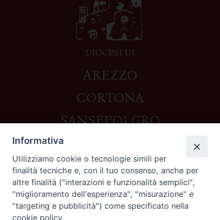
DIOCESI DI
AREZZO
CORTONA
SANSEPOLCRO
Informativa
Utilizziamo cookie o tecnologie simili per
Contatti
finalità tecniche e, con il tuo consenso, anche per
altre finalità ("interazioni e funzionalità semplici",
Piazza del Duomo,1 - 52100 Arezzo
"miglioramento dell'esperienza", "misurazione" e
segreteria@diocesi.arezzo.it
"targeting e pubblicità") come specificato nella
Informativa privacy
cookie policy.