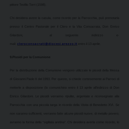
pittore Teofilo Torri (1598).
Chi desidera avere la casula, come ricordo per la Parrocchia, può prenotarla
presso il Centro Pastorale per il Clero e la Vita Consacrata, Don Enrico
Gilardoni, al seguente indirizzo e-
cleroconsacrati@diocesi.arezzo.it
mail:
entro il 13 aprile.
9.
Pissidi per la Comunione
Per la distribuzione della Comunione vengono utilizzate le pissidi della Messa
di Giovanni Paolo II del 1993. Per questo, si chiede cortesemente ai Parroci di
metterle a disposizione (lo comunichino entro il 13 aprile all’indirizzo di Don
Enrico Gilardoni. Le pissidi verranno ripulite, argentate e riconsegnate alla
Parrocchia con una piccola targa in ricordo della Visita di Benedetto XVI. Se
non saranno sufficienti, verranno fatte alcune pissidi nuove, di metallo povero;
avranno la forma della “sigillata aretina”. Chi desidera averla come ricordo, lo