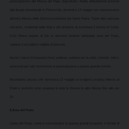
partecipazione alla Messa del Papa. Soprattutto i fedeli, abitualmente presenti
alla liturgia domenicale in Parrocchia, domenica 13 maggio non mancheranno
all’unica Messa della Diocesi presieduta dal Santo Padre. Tante altre persone
verranno, richiamati dalla fede e dal desiderio di incontrare il Vicario di Cristo.
Così l’intero popolo di Dio si ritroverà insieme nell’ampia area del Prato,
capace ci accogliere migliaia di persone.
Anche i mezzi di trasporto (treni, pullman, autobus per la città), comodi, veloci,
assicurati per tutti, favoriranno la partecipazione a questo grande evento.
Ricordiamo ancora che domenica 13 maggio si svolgerà un’unica Messa al
Prato e pertanto sono sospese in tutta la Diocesi le altre Messe fino alle ore
16.
6.
Area del Prato
L’area del Prato, come è consuetudine in queste grandi occasioni, è fornita di