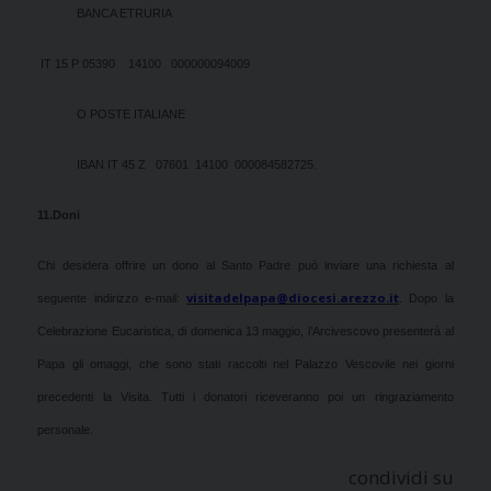
BANCA ETRURIA
IT 15 P 05390 14100 000000094009
O POSTE ITALIANE
IBAN IT 45 Z 07601 14100 000084582725.
11.
Doni
Chi desidera offrire un dono al Santo Padre può inviare una richiesta al
visitadelpapa@diocesi.arezzo.it
seguente indirizzo e-mail:
. Dopo la
Celebrazione Eucaristica, di domenica 13 maggio, l’Arcivescovo presenterà al
Papa gli omaggi, che sono stati raccolti nel Palazzo Vescovile nei giorni
precedenti la Visita. Tutti i donatori riceveranno poi un ringraziamento
personale.
condividi su