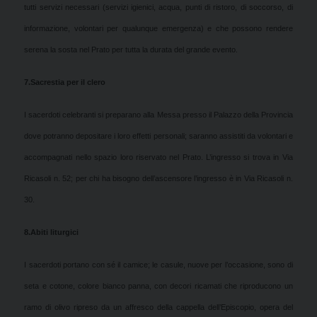
tutti servizi necessari (servizi igienici, acqua, punti di ristoro, di soccorso, di
informazione, volontari per qualunque emergenza) e che possono rendere
serena la sosta nel Prato per tutta la durata del grande evento.
7.
Sacrestia per il clero
I sacerdoti celebranti si preparano alla Messa presso il Palazzo della Provincia
dove potranno depositare i loro effetti personali; saranno assistiti da volontari e
accompagnati nello spazio loro riservato nel Prato. L’ingresso si trova in Via
Ricasoli n. 52; per chi ha bisogno dell’ascensore l’ingresso è in Via Ricasoli n.
30.
8.
Abiti liturgici
I sacerdoti portano con sé il camice; le casule, nuove per l’occasione, sono di
seta e cotone, colore bianco panna, con decori ricamati che riproducono un
ramo di olivo ripreso da un affresco della cappella dell’Episcopio, opera del