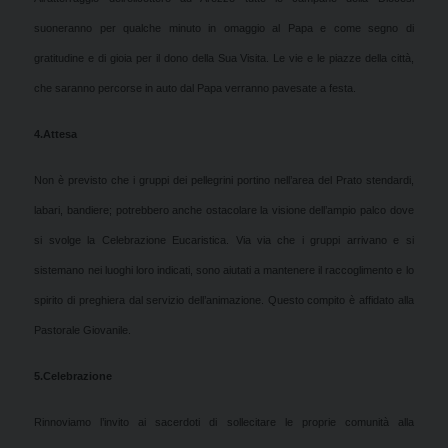
suoneranno per qualche minuto in omaggio al Papa e come segno di
gratitudine e di gioia per il dono della Sua Visita. Le vie e le piazze della città,
che saranno percorse in auto dal Papa verranno pavesate a festa.
4.
Attesa
Non è previsto che i gruppi dei pellegrini portino nell’area del Prato stendardi,
labari, bandiere; potrebbero anche ostacolare la visione dell’ampio palco dove
si svolge la Celebrazione Eucaristica. Via via che i gruppi arrivano e si
sistemano nei luoghi loro indicati, sono aiutati a mantenere il raccoglimento e lo
spirito di preghiera dal servizio dell’animazione. Questo compito è affidato alla
Pastorale Giovanile.
5.
Celebrazione
Rinnoviamo l’invito ai sacerdoti di sollecitare le proprie comunità alla