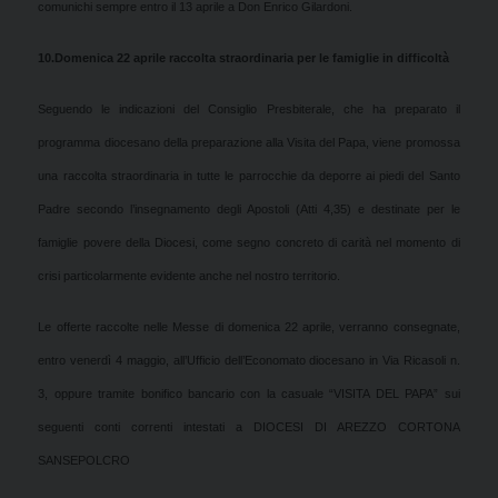
comunichi sempre entro il 13 aprile a Don Enrico Gilardoni.
10.
Domenica 22 aprile raccolta straordinaria per le famiglie in difficoltà
Seguendo le indicazioni del Consiglio Presbiterale, che ha preparato il
programma diocesano della preparazione alla Visita del Papa, viene promossa
una raccolta straordinaria in tutte le parrocchie da deporre ai piedi del Santo
Padre secondo l’insegnamento degli Apostoli (Atti 4,35) e destinate per le
famiglie povere della Diocesi, come segno concreto di carità nel momento di
crisi particolarmente evidente anche nel nostro territorio.
Le offerte raccolte nelle Messe di domenica 22 aprile, verranno consegnate,
entro venerdì 4 maggio, all’Ufficio dell’Economato diocesano in Via Ricasoli n.
3, oppure tramite bonifico bancario con la casuale “VISITA DEL PAPA” sui
seguenti conti correnti intestati a DIOCESI DI AREZZO CORTONA
SANSEPOLCRO