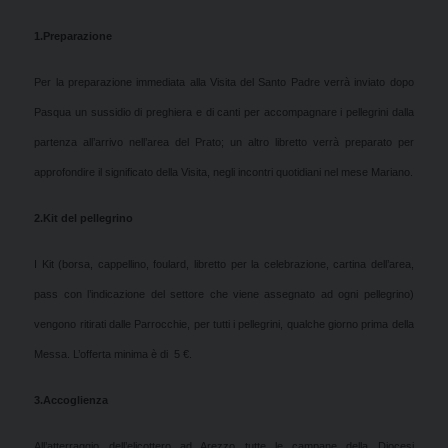
1.
Preparazione
Per la preparazione immediata alla Visita del Santo Padre verrà inviato dopo
Pasqua un sussidio di preghiera e di canti per accompagnare i pellegrini dalla
partenza all’arrivo nell’area del Prato; un altro libretto verrà preparato per
approfondire il significato della Visita, negli incontri quotidiani nel mese Mariano.
2.
Kit del pellegrino
I Kit (borsa, cappellino, foulard, libretto per la celebrazione, cartina dell’area,
pass con l’indicazione del settore che viene assegnato ad ogni pellegrino)
vengono ritirati dalle Parrocchie, per tutti i pellegrini, qualche giorno prima della
Messa. L’offerta minima è di 5 €.
3.
Accoglienza
All’atterraggio dell’elicottero ad Arezzo tutte le campane della Diocesi