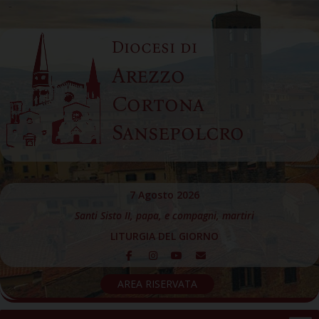
Skip
to
Diocesi di
content
Arezzo
Cortona
Sansepolcro
7 Agosto 2026
Santi Sisto II, papa, e compagni, martiri
LITURGIA DEL GIORNO
AREA RISERVATA