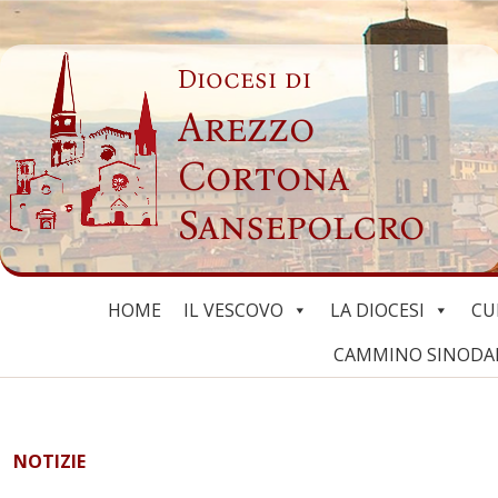
Skip
to
Diocesi di
content
Arezzo
Cortona
Sansepolcro
HOME
IL VESCOVO
LA DIOCESI
CU
CAMMINO SINODALE
NOTIZIE