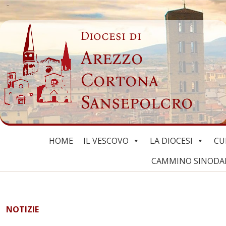
Skip
to
Diocesi di
content
Arezzo
Cortona
Sansepolcro
HOME
IL VESCOVO
LA DIOCESI
CU
CAMMINO SINODALE
NOTIZIE