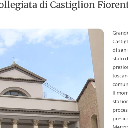
Collegiata di Castiglion Fioren
Grande
Castigl
di san 
stato d
prezios
toscan
comuna
Il mome
stazio
process
presie
Metropo