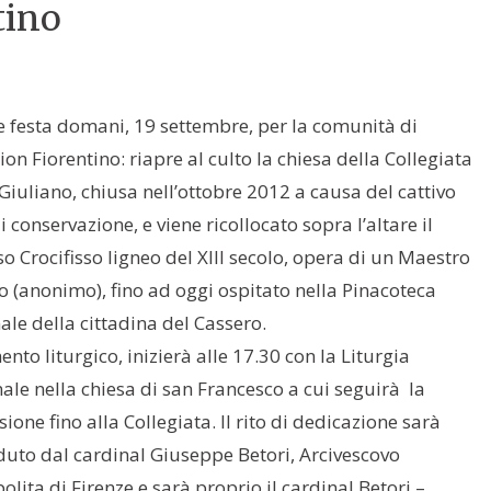
tino
 festa domani, 19 settembre, per la comunità di
ion Fiorentino: riapre al culto la chiesa della Collegiata
Giuliano, chiusa nell’ottobre 2012 a causa del cattivo
i conservazione, e viene ricollocato sopra l’altare il
o Crocifisso ligneo del XIII secolo, opera di un Maestro
o (anonimo), fino ad oggi ospitato nella Pinacoteca
le della cittadina del Cassero.
nto liturgico, inizierà alle 17.30 con la Liturgia
nale nella chiesa di san Francesco a cui seguirà la
ione fino alla Collegiata. Il rito di dedicazione sarà
duto dal cardinal Giuseppe Betori, Arcivescovo
lita di Firenze e sarà proprio il cardinal Betori –