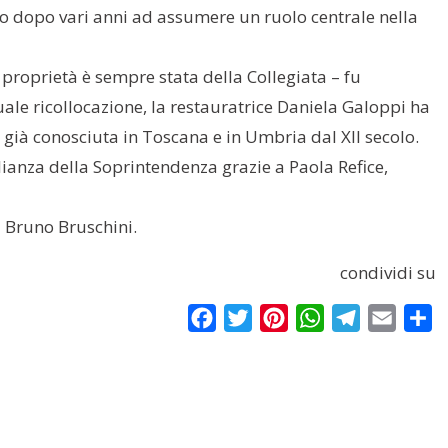
ato dopo vari anni ad assumere un ruolo centrale nella
i proprietà è sempre stata della Collegiata – fu
uale ricollocazione, la restauratrice Daniela Galoppi ha
già conosciuta in Toscana e in Umbria dal XII secolo.
glianza della Soprintendenza grazie a Paola Refice,
di Bruno Bruschini.
condividi su
Facebook
Twitter
Pinterest
WhatsApp
Telegram
Email
Co