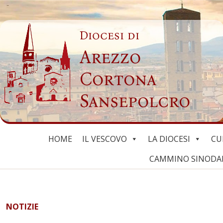
Skip
to
Diocesi di
content
Arezzo
Cortona
Sansepolcro
HOME
IL VESCOVO
LA DIOCESI
CU
CAMMINO SINODALE
NOTIZIE