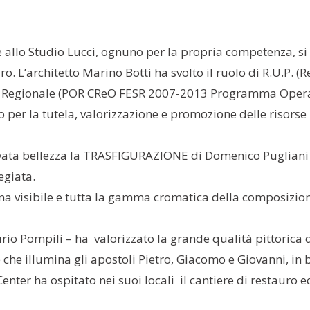
e allo Studio Lucci, ognuno per la propria competenza, si 
ro. L’architetto Marino Botti ha svolto il ruolo di R.U.P.
po Regionale (POR CReO FESR 2007-2013 Programma Operat
 per la tutela, valorizzazione e promozione delle risorse n
vata bellezza la TRASFIGURAZIONE di Domenico Pugliani (
egiata.
pena visibile e tutta la gamma cromatica della composizio
urio Pompili – ha valorizzato la grande qualità pittorica d
 che illumina gli apostoli Pietro, Giacomo e Giovanni, in ba
nter ha ospitato nei suoi locali il cantiere di restauro 