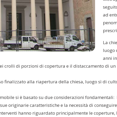
seguit
ad entr
penomb
prescri
La chie
luogo 
anni in
dei crolli di porzioni di copertura e il distaccamento di 
o finalizzato alla riapertura della chiesa, luogo sì di cul
mmobile si è basato su due considerazioni fondamentali: la
lle sue originarie caratteristiche e la necessità di consegu
interventi hanno riguardato principalmente le coperture, le 