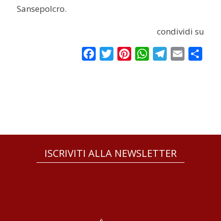
Sansepolcro.
condividi su
Facebook
Twitter
Pinterest
WhatsApp
Telegram
Email
Condi
ISCRIVITI ALLA NEWSLETTER