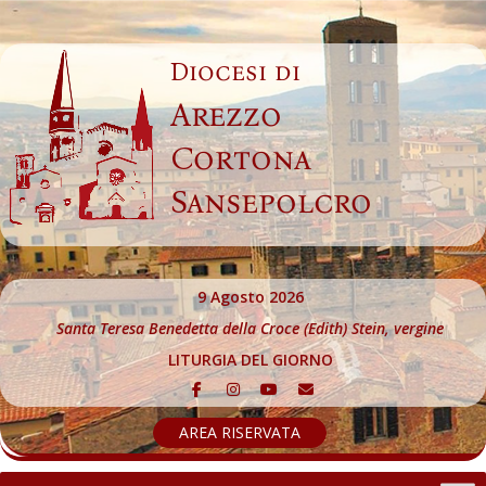
Skip
to
Diocesi di
content
Arezzo
Cortona
Sansepolcro
9 Agosto 2026
Santa Teresa Benedetta della Croce (Edith) Stein, vergine
LITURGIA DEL GIORNO
AREA RISERVATA