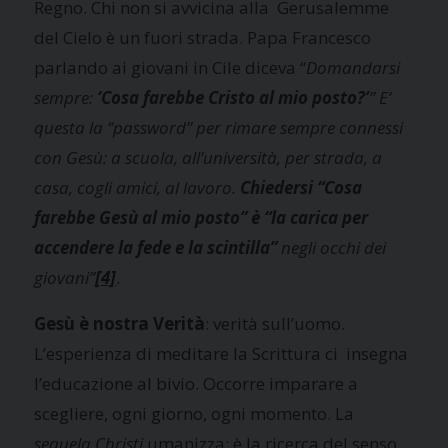
Regno. Chi non si avvicina alla Gerusalemme
del Cielo è un fuori strada. Papa Francesco
parlando ai giovani in Cile diceva “
Domandarsi
sempre:
‘Cosa farebbe Cristo al mio posto?’
” E’
questa la “password” per rimare sempre connessi
con Gesù: a scuola, all’università, per strada, a
casa, cogli amici, al lavoro.
Chiedersi “Cosa
farebbe Gesù al mio posto” è “la carica per
accendere la fede e la scintilla”
negli occhi dei
giovani”
[4]
.
Gesù è nostra Verità
: verità sull’uomo.
L’esperienza di meditare la Scrittura ci insegna
l’educazione al bivio. Occorre imparare a
scegliere, ogni giorno, ogni momento. La
sequela Christi
umanizza: è la ricerca del senso