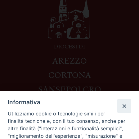
DIOCESI DI
AREZZO
CORTONA
SANSEPOLCRO
Informativa
Utilizziamo cookie o tecnologie simili per
Contatti
finalità tecniche e, con il tuo consenso, anche per
altre finalità ("interazioni e funzionalità semplici",
Piazza del Duomo,1 - 52100 Arezzo
"miglioramento dell'esperienza", "misurazione" e