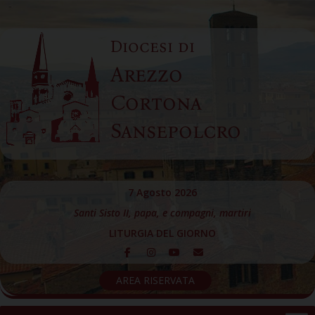
Skip
to
Diocesi di
content
Arezzo
Cortona
Sansepolcro
7 Agosto 2026
Santi Sisto II, papa, e compagni, martiri
LITURGIA DEL GIORNO
AREA RISERVATA