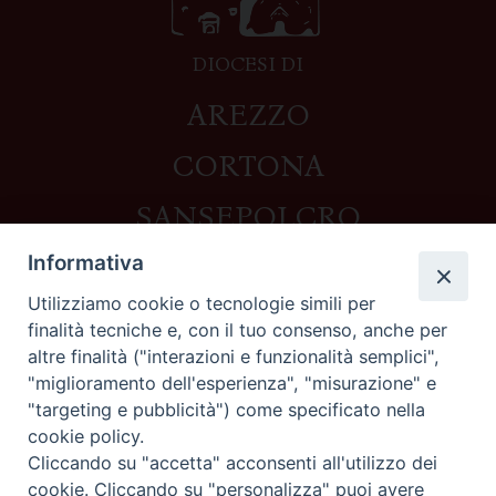
DIOCESI DI
AREZZO
CORTONA
SANSEPOLCRO
Informativa
Utilizziamo cookie o tecnologie simili per
Contatti
finalità tecniche e, con il tuo consenso, anche per
altre finalità ("interazioni e funzionalità semplici",
Piazza del Duomo,1 - 52100 Arezzo
"miglioramento dell'esperienza", "misurazione" e
segreteria@diocesi.arezzo.it
"targeting e pubblicità") come specificato nella
Informativa privacy
cookie policy.
Cliccando su "accetta" acconsenti all'utilizzo dei
cookie. Cliccando su "personalizza" puoi avere