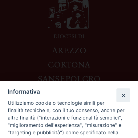
DIOCESI DI
AREZZO
CORTONA
SANSEPOLCRO
Informativa
Utilizziamo cookie o tecnologie simili per
Contatti
finalità tecniche e, con il tuo consenso, anche per
altre finalità ("interazioni e funzionalità semplici",
Piazza del Duomo,1 - 52100 Arezzo
"miglioramento dell'esperienza", "misurazione" e
segreteria@diocesi.arezzo.it
"targeting e pubblicità") come specificato nella
Informativa privacy