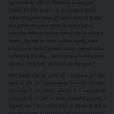
sacerdote ed offerta: “Prendete e mangiate:
questo è il mio Corpo”. Sì, ai discepoli glielo
aveva insegnato bene, gli aveva detto di fronte
alla gente che aveva fame, la nostra gente,
concreta, della provincia nostra, che ha perso il
lavoro, che non sa come andare avanti, che è
tribolata, ai tanti che sono malati, segnati dalla
sofferenza più viva… Gesù torna a ripetere a noi
stasera: “Date loro, voi stessi, da mangiare”.
Non basta che gli porti da mangiare, gli devi
dare di più, un supplemento d’anima; bisogna
coinvolgere noi stessi: questo è il sacerdozio
cattolico, di cui per un anno abbiamo parlato. I
legami con l’ Eucaristia sono la gloria di Dio e
l’Uomo vivente. E’ Dio che ci manda, cari fratelli,