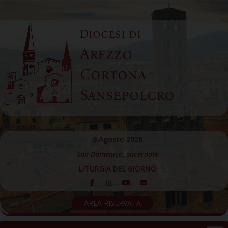
Skip
to
Diocesi di
content
Arezzo
Cortona
Sansepolcro
8 Agosto 2026
San Domenico, sacerdote
LITURGIA DEL GIORNO
AREA RISERVATA