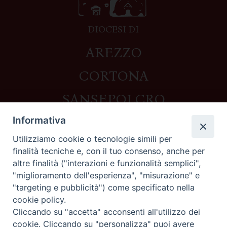
DIOCESI DI
AREZZO
CORTONA
SANSEPOLCRO
Informativa
Utilizziamo cookie o tecnologie simili per
Contatti
finalità tecniche e, con il tuo consenso, anche per
altre finalità ("interazioni e funzionalità semplici",
Piazza del Duomo,1 - 52100 Arezzo
"miglioramento dell'esperienza", "misurazione" e
segreteria@diocesi.arezzo.it
"targeting e pubblicità") come specificato nella
Informativa privacy
cookie policy.
Cliccando su "accetta" acconsenti all'utilizzo dei
cookie. Cliccando su "personalizza" puoi avere