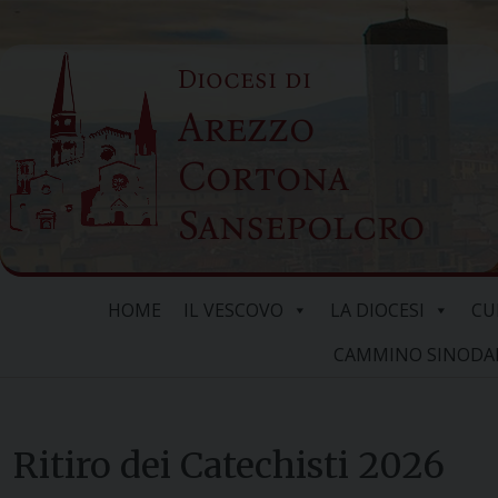
Skip
to
Diocesi di
content
Arezzo
Cortona
Sansepolcro
HOME
IL VESCOVO
LA DIOCESI
CU
CAMMINO SINODALE
Ritiro dei Catechisti 2026