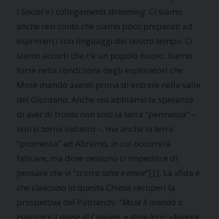
i
Social
e i collegamenti
streaming
. Ci siamo
anche resi conto che siamo poco preparati ad
esprimerci con linguaggi del nostro tempo. Ci
siamo accorti che c’è un popolo nuovo. Siamo
forse nella condizione degli esploratori che
Mosè mandò avanti prima di entrare nella valle
del Giordano. Anche noi abbiamo la speranza
di aver di fronte non solo la terra “permessa” –
non si torna indietro –, ma anche la terra
“promessa” ad Abramo, in cui occorrerà
faticare, ma dove nessuno ci impedisce di
pensare che vi “
scorra latte e miele
”
[1]
. La sfida è
che ciascuno in questa Chiesa recuperi la
prospettiva dei Patriarchi: “
Mosè li mandò a
esplorare il paese di Canaan, e disse loro: «Andate