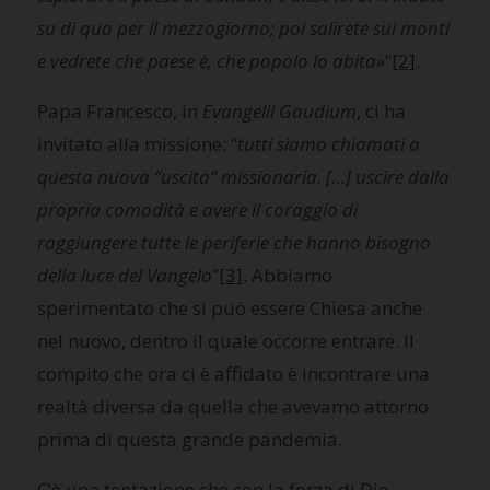
su di qua per il mezzogiorno; poi salirete sui monti
e vedrete che paese è, che popolo lo abita»
”
[2]
.
Papa Francesco, in
Evangelii Gaudium
, ci ha
invitato alla missione: “
tutti siamo chiamati a
questa nuova “uscita” missionaria. […] uscire dalla
propria comodità e avere il coraggio di
raggiungere tutte le periferie che hanno bisogno
della luce del Vangelo
”
[3]
. Abbiamo
sperimentato che si può essere Chiesa anche
nel nuovo, dentro il quale occorre entrare. Il
compito che ora ci è affidato è incontrare una
realtà diversa da quella che avevamo attorno
prima di questa grande pandemia.
C’è una tentazione che con la forza di Dio