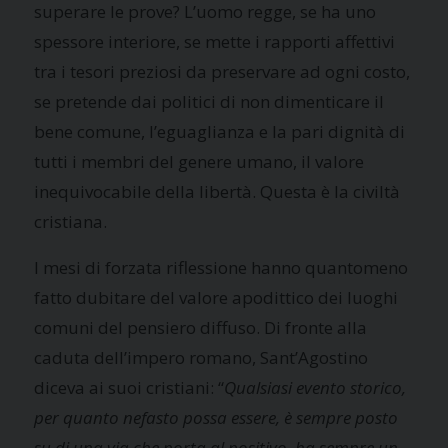
superare le prove? L’uomo regge, se ha uno
spessore interiore, se mette i rapporti affettivi
tra i tesori preziosi da preservare ad ogni costo,
se pretende dai politici di non dimenticare il
bene comune, l’eguaglianza e la pari dignità di
tutti i membri del genere umano, il valore
inequivocabile della libertà. Questa è la civiltà
cristiana.
I mesi di forzata riflessione hanno quantomeno
fatto dubitare del valore apodittico dei luoghi
comuni del pensiero diffuso. Di fronte alla
caduta dell’impero romano, Sant’Agostino
diceva ai suoi cristiani: “
Qualsiasi evento storico,
per quanto nefasto possa essere, è sempre posto
su di una via che porta al positivo, ha sempre un