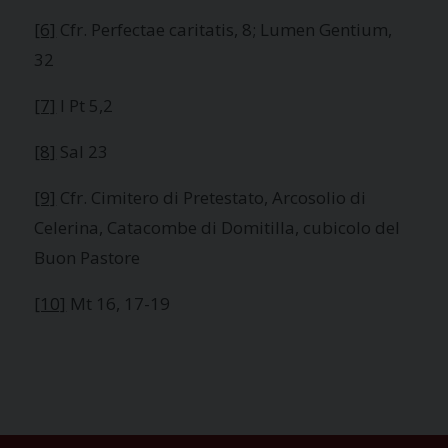
[6]
Cfr. Perfectae caritatis, 8; Lumen Gentium,
32
[7]
I Pt 5,2
[8]
Sal 23
[9]
Cfr. Cimitero di Pretestato, Arcosolio di
Celerina, Catacombe di Domitilla, cubicolo del
Buon Pastore
[10]
Mt 16, 17-19