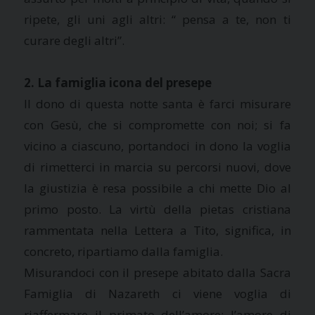
ripete, gli uni agli altri: “ pensa a te, non ti
curare degli altri”.
2. La famiglia icona del presepe
Il dono di questa notte santa è farci misurare
con Gesù, che si compromette con noi; si fa
vicino a ciascuno, portandoci in dono la voglia
di rimetterci in marcia su percorsi nuovi, dove
la giustizia è resa possibile a chi mette Dio al
primo posto. La virtù della pietas cristiana
rammentata nella Lettera a Tito, significa, in
concreto, ripartiamo dalla famiglia.
Misurandoci con il presepe abitato dalla Sacra
Famiglia di Nazareth ci viene voglia di
riaffermare il primato dell’amore: l’amore di