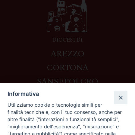
DIOCESI DI
AREZZO
CORTONA
SANSEPOLCRO
Informativa
Utilizziamo cookie o tecnologie simili per
Contatti
finalità tecniche e, con il tuo consenso, anche per
altre finalità ("interazioni e funzionalità semplici",
Piazza del Duomo,1 - 52100 Arezzo
"miglioramento dell'esperienza", "misurazione" e
segreteria@diocesi.arezzo.it
"targeting e pubblicità") come specificato nella