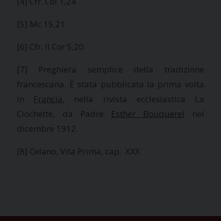
[4] Cfr. Col 1,24
[5] Mc 15,21
[6] Cfr. II Cor 5,20
[7] Preghiera semplice della tradizione
francescana. È stata pubblicata la prima volta
in
Francia
, nella rivista ecclesiastica
La
Clochette
, da Padre
Esther Bouquerel
nel
dicembre 1912.
[8] Celano, Vita Prima, cap. XXX