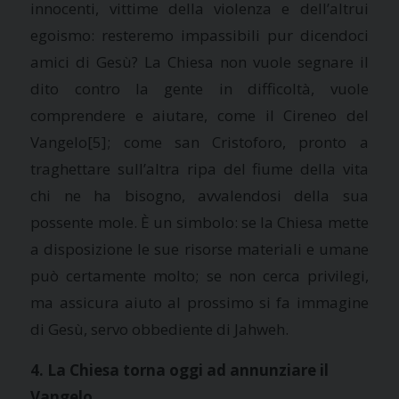
innocenti, vittime della violenza e dell’altrui
egoismo: resteremo impassibili pur dicendoci
amici di Gesù?
La Chiesa
non vuole segnare il
dito contro la gente in difficoltà, vuole
comprendere e aiutare, come il Cireneo del
Vangelo
[5]; come san Cristoforo, pronto a
traghettare sull’altra ripa del fiume della vita
chi ne ha bisogno, avvalendosi della sua
possente mole. È un simbolo: se
la Chiesa
mette
a disposizione le sue risorse materiali e umane
può certamente molto; se non cerca privilegi,
ma assicura aiuto al prossimo si fa immagine
di Gesù, servo obbediente di Jahweh.
4.
La Chiesa torna oggi ad annunziare il
Vangelo