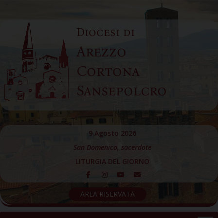
Skip
to
Diocesi di
content
Arezzo
Cortona
Sansepolcro
9 Agosto 2026
San Domenico, sacerdote
LITURGIA DEL GIORNO
AREA RISERVATA