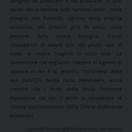
Vangelo da predicare e da praticare. Di più:
vorrei che vi sentiste tutti “ambasciatori”, come
insegna san Paolo
[6]: ognuno della propria
comunità, del proprio giro di amici, delle
persone della vostra famiglia. Siamo
consapevoli di essere tutti dei poveri vasi di
creta; le nostre fragilità ci sono note. La
conversione che vogliamo chiedere al Signore di
operare in noi è di renderci “istrumenti della
sua pace”
[7], senza nulla pretendere, senza
credere che i frutti della Visita Pastorale
dipendano da noi. I primi a recuperare la
visione soprannaturale della Chiesa dobbiamo
essere noi.
I piccoli hanno già fatto il loro, mi hanno