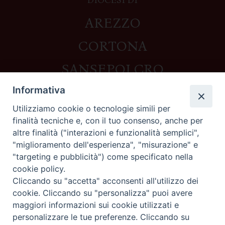
DIOCESI DI
AREZZO
CORTONA
SANSEPOLCRO
Informativa
Utilizziamo cookie o tecnologie simili per
Contatti
finalità tecniche e, con il tuo consenso, anche per
altre finalità ("interazioni e funzionalità semplici",
Piazza del Duomo,1 - 52100 Arezzo
"miglioramento dell'esperienza", "misurazione" e
segreteria@diocesi.arezzo.it
"targeting e pubblicità") come specificato nella
Informativa privacy
cookie policy.
Cliccando su "accetta" acconsenti all'utilizzo dei
cookie. Cliccando su "personalizza" puoi avere
maggiori informazioni sui cookie utilizzati e
Seguici su
personalizzare le tue preferenze. Cliccando su