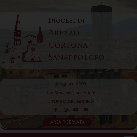
Skip
to
Diocesi di
content
Arezzo
Cortona
Sansepolcro
8 Agosto 2026
San Domenico, sacerdote
LITURGIA DEL GIORNO
AREA RISERVATA