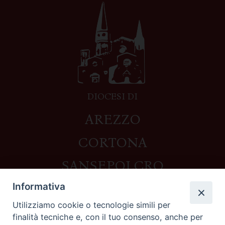
DIOCESI DI
AREZZO
CORTONA
SANSEPOLCRO
Informativa
Utilizziamo cookie o tecnologie simili per
Contatti
finalità tecniche e, con il tuo consenso, anche per