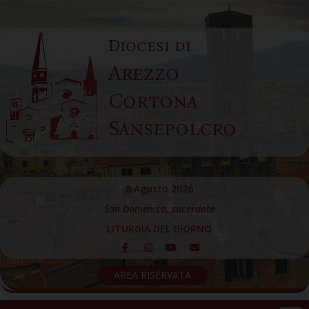
Skip
to
Diocesi di
content
Arezzo
Cortona
Sansepolcro
8 Agosto 2026
San Domenico, sacerdote
LITURGIA DEL GIORNO
AREA RISERVATA