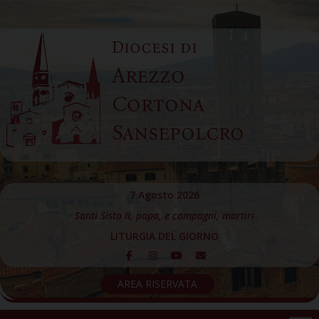
Skip
to
Diocesi di
content
Arezzo
Cortona
Sansepolcro
7 Agosto 2026
Santi Sisto II, papa, e compagni, martiri
LITURGIA DEL GIORNO
AREA RISERVATA