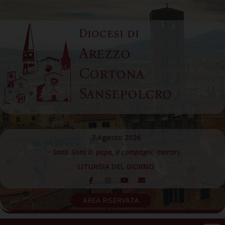
Skip
to
Diocesi di
content
Arezzo
Cortona
Sansepolcro
7 Agosto 2026
Santi Sisto II, papa, e compagni, martiri
LITURGIA DEL GIORNO
AREA RISERVATA