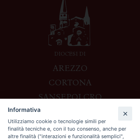
DIOCESI DI
AREZZO
CORTONA
SANSEPOLCRO
Informativa
Utilizziamo cookie o tecnologie simili per
Contatti
finalità tecniche e, con il tuo consenso, anche per
altre finalità ("interazioni e funzionalità semplici",
Piazza del Duomo,1 - 52100 Arezzo