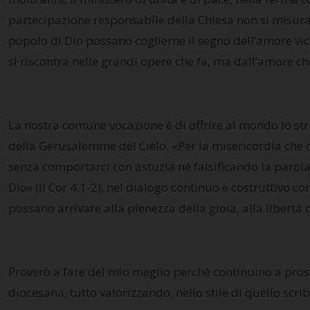
partecipazione responsabile della Chiesa non si misura 
popolo di Dio possano coglierne il segno dell’amore vicen
si riscontra nelle grandi opere che fa, ma dall’amore ch
La nostra comune vocazione è di offrire al mondo lo st
della Gerusalemme del Cielo. «Per la misericordia che c
senza comportarci con astuzia né falsificando la parol
Dio» (II Cor 4,1-2), nel dialogo continuo e costruttivo c
possano arrivare alla pienezza della gioia, alla libertà d
Proverò a fare del mio meglio perché continuino a prosp
diocesana, tutto valorizzando, nello stile di quello scri