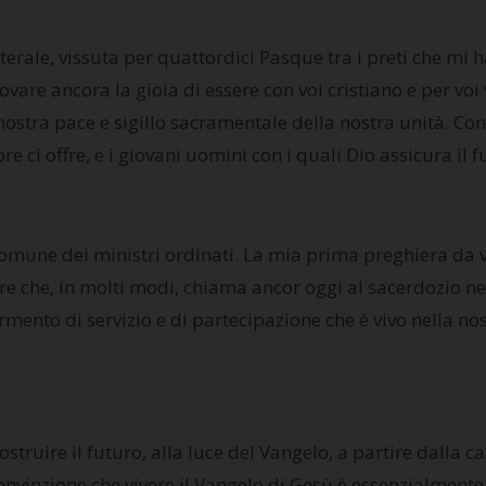
terale, vissuta per quattordici Pasque tra i preti che mi
ovare ancora la gioia di essere con voi cristiano e per voi 
 nostra pace e sigillo sacramentale della nostra unità. Con
e ci offre, e i giovani uomini con i quali Dio assicura il 
 comune dei ministri ordinati. La mia prima preghiera da v
nore che, in molti modi, chiama ancor oggi al sacerdozio ne
ento di servizio e di partecipazione che è vivo nella nost
ostruire il futuro, alla luce del Vangelo, a partire dalla c
a convinzione che vivere il Vangelo di Gesù è essenzialmen