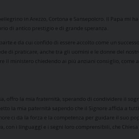
 pellegrino in Arezzo, Cortona e Sansepolcro. Il Papa mi h
torio di antico prestigio e di grande speranza.
 parte e da cui confido di essere accolto come un successor
ede di praticare, anche tra gli uomini e le donne del nos
ere il ministero chiedendo ai più anziani consiglio, come 
a, offro la mia fraternità, sperando di condividere il sogno
petto la mia paternità sapendo che il Signore affida a tutt
ignore ci dà la forza e la competenza per guidare il suo po
 con i linguaggi e i segni loro comprensibili, che Chiesa 