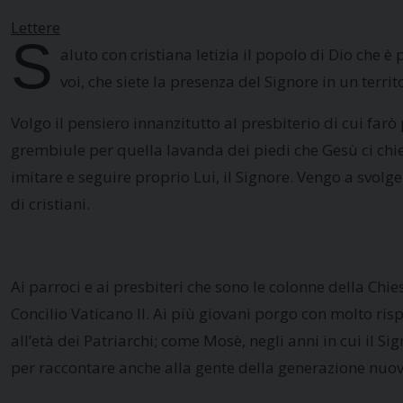
Lettere
S
aluto con cristiana letizia il popolo di Dio che è
voi, che siete la presenza del Signore in un terri
Volgo il pensiero innanzitutto al presbiterio di cui farò
grembiule per quella lavanda dei piedi che Gesù ci chi
imitare e seguire proprio Lui, il Signore. Vengo a svolg
di cristiani.
Ai parroci e ai presbiteri che sono le colonne della Chies
Concilio Vaticano II. Ai più giovani porgo con molto ris
all’età dei Patriarchi; come Mosè, negli anni in cui il S
per raccontare anche alla gente della generazione nuova,