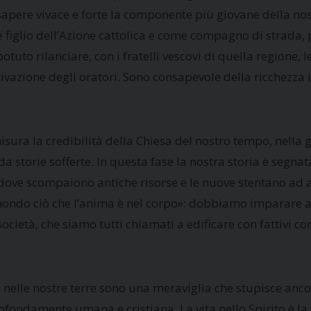
 sapere vivace e forte la componente più giovane della nost
 figlio dell’Azione cattolica e come compagno di strada, p
tuto rilanciare, con i fratelli vescovi di quella regione, 
ivazione degli oratori. Sono consapevole della ricchezza i
isura la credibilità della Chiesa del nostro tempo, nella g
e da storie sofferte. In questa fase la nostra storia è segn
 dove scompaiono antiche risorse e le nuove stentano ad a
 mondo ciò che l’anima è nel corpo»: dobbiamo imparare a
cietà, che siamo tutti chiamati a edificare con fattivi con
i nelle nostre terre sono una meraviglia che stupisce anc
rofondamente umana e cristiana. La vita nello Spirito è l