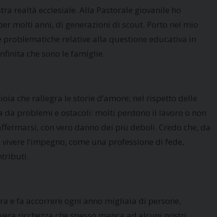
ra realtà ecclesiale. Alla Pastorale giovanile ho
er molti anni, di generazioni di scout. Porto nel mio
le problematiche relative alla questione educativa in
nfinita che sono le famiglie.
ioia che rallegra le storie d’amore; nel rispetto delle
ata da problemi e ostacoli: molti perdono il lavoro o non
ffermarsi, con vero danno dei più deboli. Credo che, da
 vivere l’impegno, come una professione di fede,
tributi.
ora e fa accorrere ogni anno migliaia di persone,
a vera ricchezza che spesso manca ad alcuni nostri