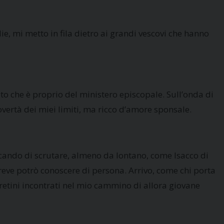
e, mi metto in fila dietro ai grandi vescovi che hanno
ito che è proprio del ministero episcopale. Sull’onda di
ertà dei miei limiti, ma ricco d’amore sponsale.
ercando di scrutare, almeno da lontano, come Isacco di
a breve potrò conoscere di persona. Arrivo, come chi porta
i aretini incontrati nel mio cammino di allora giovane