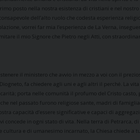
o posto nella nostra esistenza di cristiani e nel nostro 
onsapevole dell’alto ruolo che codesta esperienza religio
azione, vorrei far mia l’esperienza de La Verna, insegue
imitare il mio Signore che Pietro negli Atti, con straordin
 sostenere il ministero che avvio in mezzo a voi con il pre
iogneto, fa chiedere agli uni e agli altri il perché. La vit
la carità; porta nelle comunità il profumo del Cristo casto,
a, che nel passato furono religiose sante, madri di famigl
vostra capacità d’essere significative e capaci di aggregaz
 vi concede in ogni stato di vita. Nella terra di Petrarca, d
eale cultura e di umanesimo incarnato, la Chiesa chiede a 