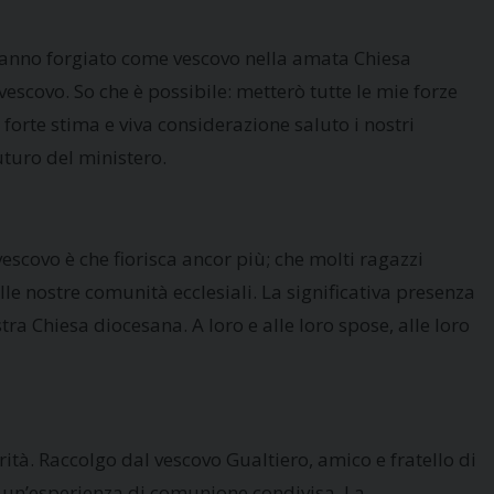
 hanno forgiato come vescovo nella amata Chiesa
vescovo. So che è possibile: metterò tutte le mie forze
 forte stima e viva considerazione saluto i nostri
futuro del ministero.
escovo è che fiorisca ancor più; che molti ragazzi
lle nostre comunità ecclesiali. La significativa presenza
ra Chiesa diocesana. A loro e alle loro spose, alle loro
arità. Raccolgo dal vescovo Gualtiero, amico e fratello di
te un’esperienza di comunione condivisa. La