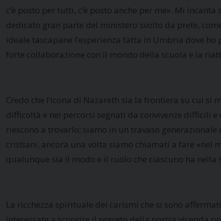
c’è posto per tutti, c’è posto anche per me». Mi incanta
dedicato gran parte del ministero svolto da prete, come
ideale tascapane l’esperienza fatta in Umbria dove ho po
forte collaborazione con il mondo della scuola e la riatt
Credo che l’icona di Nazareth sia la frontiera su cui si m
difficoltà e nei percorsi segnati da convivenze difficili 
riescono a trovarlo; siamo in un travaso generazionale
cristiani, ancora una volta siamo chiamati a fare «nel
qualunque sia il modo e il ruolo che ciascuno ha nella so
La ricchezza spirituale dei carismi che si sono affermat
interessate a scoprire il segreto della nostra vicenda p