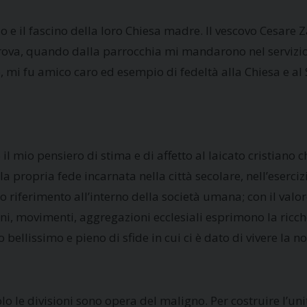
 e il fascino della loro Chiesa madre. Il vescovo Cesare 
prova, quando dalla parrocchia mi mandarono nel servizio
o, mi fu amico caro ed esempio di fedeltà alla Chiesa e al
 il mio pensiero di stima e di affetto al laicato cristian
a propria fede incarnata nella città secolare, nell’esercizi
ro riferimento all’interno della società umana; con il val
ni, movimenti, aggregazioni ecclesiali esprimono la ricche
 bellissimo e pieno di sfide in cui ci è dato di vivere la 
lo le divisioni sono opera del maligno. Per costruire l’uni