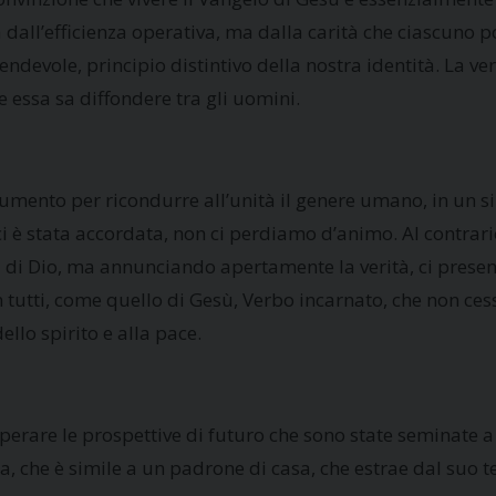
dall’efficienza operativa, ma dalla carità che ciascuno p
devole, principio distintivo della nostra identità. La vera
e essa sa diffondere tra gli uomini.
rumento per ricondurre all’unità il genere umano, in un 
i è stata accordata, non ci perdiamo d’animo. Al contrar
a di Dio, ma annunciando apertamente la verità, ci prese
on tutti, come quello di Gesù, Verbo incarnato, che non ces
ello spirito e alla pace.
erare le prospettive di futuro che sono state seminate a
ba, che è simile a un padrone di casa, che estrae dal suo 