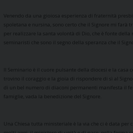
Venendo da una gioiosa esperienza di fraternità presbi
spoletana e nursina, sono certo che il Signore mi farà tr
per realizzare la santa volontà di Dio, che è fonte della
seminaristi che sono il segno della speranza che il Signor
Il Seminario è il cuore pulsante della diocesi e la casa
trovino il coraggio e la gioia di rispondere di sì al Sig
di un bel numero di diaconi permanenti manifesta il ferm
famiglie, vada la benedizione del Signore.
Una Chiesa tutta ministeriale è la via che ci è data per c
molti anni, il ministero di unità e di pace, nella ferm