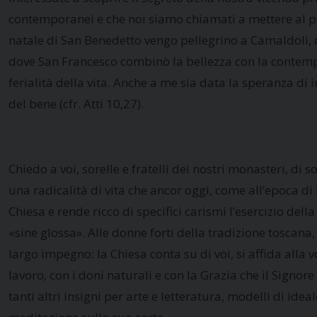
contemporanei e che noi siamo chiamati a mettere al prim
natale di San Benedetto vengo pellegrino a Camaldoli, c
dove San Francesco combinò la bellezza con la contempl
ferialità della vita. Anche a me sia data la speranza di 
del bene (cfr. Atti 10,27).
Chiedo a voi, sorelle e fratelli dei nostri monasteri, di
una radicalità di vita che ancor oggi, come all’epoca di D
Chiesa e rende ricco di specifici carismi l’esercizio del
«sine glossa». Alle donne forti della tradizione toscan
largo impegno: la Chiesa conta su di voi, si affida alla 
lavoro, con i doni naturali e con la Grazia che il Signore
tanti altri insigni per arte e letteratura, modelli di id