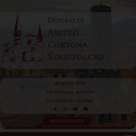
Skip
to
Diocesi di
content
Arezzo
Cortona
Sansepolcro
8 Agosto 2026
San Domenico, sacerdote
LITURGIA DEL GIORNO
AREA RISERVATA