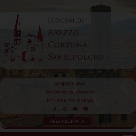
Skip
to
Diocesi di
content
Arezzo
Cortona
Sansepolcro
8 Agosto 2026
San Domenico, sacerdote
LITURGIA DEL GIORNO
AREA RISERVATA