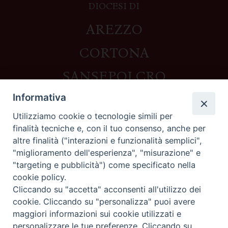
DIOCESI DI
AREZZO
CORTONA
SANSEPOLCRO
Informativa
Utilizziamo cookie o tecnologie simili per
Contatti
finalità tecniche e, con il tuo consenso, anche per
altre finalità ("interazioni e funzionalità semplici",
Piazza del Duomo,1 - 52100 Arezzo
"miglioramento dell'esperienza", "misurazione" e
segreteria@diocesi.arezzo.it
"targeting e pubblicità") come specificato nella
Informativa privacy
cookie policy.
Cliccando su "accetta" acconsenti all'utilizzo dei
cookie. Cliccando su "personalizza" puoi avere
maggiori informazioni sui cookie utilizzati e
Seguici su
personalizzare le tue preferenze. Cliccando su