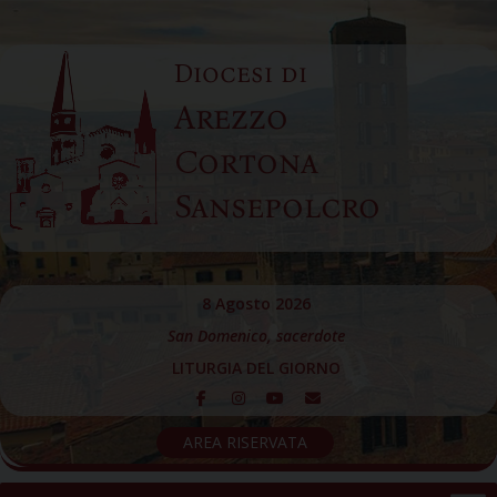
Skip
to
Diocesi di
content
Arezzo
Cortona
Sansepolcro
8 Agosto 2026
San Domenico, sacerdote
LITURGIA DEL GIORNO
AREA RISERVATA