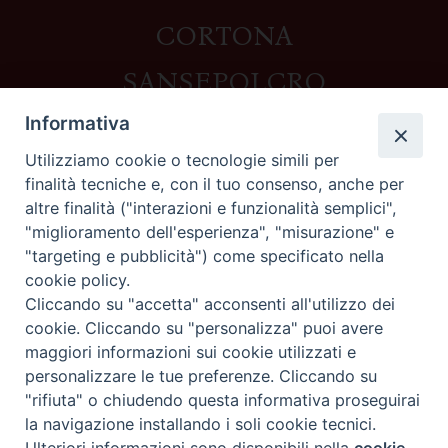
CORTONA
SANSEPOLCRO
Informativa
Utilizziamo cookie o tecnologie simili per
Contatti
finalità tecniche e, con il tuo consenso, anche per
altre finalità ("interazioni e funzionalità semplici",
Piazza del Duomo,1 - 52100 Arezzo
"miglioramento dell'esperienza", "misurazione" e
segreteria@diocesi.arezzo.it
"targeting e pubblicità") come specificato nella
Informativa privacy
cookie policy.
Cliccando su "accetta" acconsenti all'utilizzo dei
cookie. Cliccando su "personalizza" puoi avere
maggiori informazioni sui cookie utilizzati e
Seguici su
personalizzare le tue preferenze. Cliccando su
"rifiuta" o chiudendo questa informativa proseguirai
la navigazione installando i soli cookie tecnici.
Preferenze Cookie