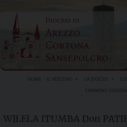
Skip
to
Diocesi di
content
Arezzo
Cortona
Sansepolcro
HOME
IL VESCOVO
LA DIOCESI
CU
CAMMINO SINODALE
WILELA ITUMBA Don PATI