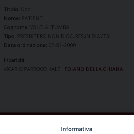
Titolo:
Don
Nome:
PATIENT
Cognome:
WILELA ITUMBA
Tipo:
PRESBITERO NON DIOC. RES.IN DIOCESI
Data ordinazione:
02-01-2000
Incarichi
VICARIO PARROCCHIALE
FOIANO DELLA CHIANA
Informativa