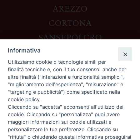
AREZZO
CORTONA
SANSEPOLCRO
Informativa
Utilizziamo cookie o tecnologie simili per
Contatti
finalità tecniche e, con il tuo consenso, anche per
altre finalità ("interazioni e funzionalità semplici",
Piazza del Duomo,1 - 52100 Arezzo
"miglioramento dell'esperienza", "misurazione" e
segreteria@diocesi.arezzo.it
"targeting e pubblicità") come specificato nella
Informativa privacy
cookie policy.
Cliccando su "accetta" acconsenti all'utilizzo dei
cookie. Cliccando su "personalizza" puoi avere
maggiori informazioni sui cookie utilizzati e
Seguici su
personalizzare le tue preferenze. Cliccando su
"rifiuta" o chiudendo questa informativa proseguirai