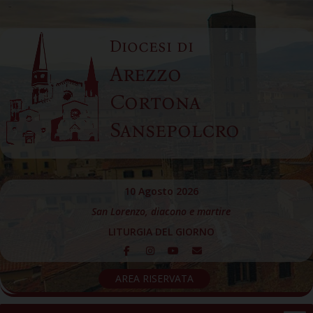
Skip
to
Diocesi di
content
Arezzo
Cortona
Sansepolcro
10 Agosto 2026
San Lorenzo, diacono e martire
LITURGIA DEL GIORNO
AREA RISERVATA